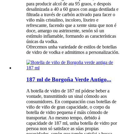
para producir alcol de ata 95 graos, e despois
desalinizada a 40 a 60 graos con auga destilada e
filtrada a través de carbón activado para facer o
viño máis cristalino, incoloro, lixeiro e
refrescante, facendo que a xente sinta que non é
doce, amargo ou astrinxente, senón só un
estímulo inflamable, formando as características
únicas da vodka.
Ofrecemos unha variedade de estilos de botellas
de vidro de vodka e admitimos a personalización.
187 ml de Borgoña Verde Antigo...
A botella de vidro de 187 ml pódese beber a
vontade, transmitindo un sinal cómodo aos
consumidores. En comparación coas botellas de
viño de viño de gran capacidade, o corpo da
botella de vidro pequena é máis cómodo de
transportar. Ao mesmo tempo, debido á
capacidade de 187 ml, unha botella de vidro por
persoa non só satisface as súas propias
necesidades, senón que tamén satisfai a busca