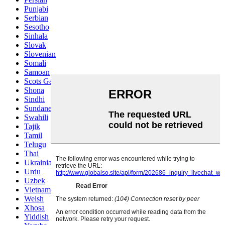
Punjabi
Serbian
Sesotho
Sinhala
Slovak
Slovenian
Somali
Samoan
Scots Gaelic
Shona
Sindhi
Sundanese
Swahili
Tajik
Tamil
Telugu
Thai
Ukrainian
Urdu
Uzbek
Vietnamese
Welsh
Xhosa
Yiddish