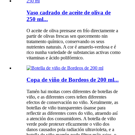
Vaso cadrado de aceite de oliva de
250 ml...
O aceite de oliva prensase en frío directamente a
partir de olivas frescas sen quecemento nin
tratamento químico, conservando os seus
nutrientes naturais. A cor é amarelo-verdosa e é
rico nunha variedade de substancias activas como
vitaminas e ácido polifórmico.
Copa de viño de Bordeos de 200 ml...
Tamén hai moitas cores diferentes de botellas de
viño, e as diferentes cores teñen diferentes
efectos de conservación no viño. Xeralmente, as
botellas de viño transparentes úsanse para
reflectir as diferentes cores do viño, atraendo así
a atención dos consumidores. A botella de viño
verde pode protexer eficazmente o viño dos
danos causados ​​pola radiación ultravioleta, e a
botella de viño marrón pode filtrar máis raios, o