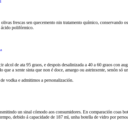
de olivas frescas sen quecemento nin tratamento químico, conservando os 
 ácido polifórmico.
.
r alcol de ata 95 graos, e despois desalinizada a 40 a 60 graos con auga
endo que a xente sinta que non é doce, amargo ou astrinxente, senón só u
 de vodka e admitimos a personalización.
ansmitindo un sinal cómodo aos consumidores. En comparación coas bote
mpo, debido á capacidade de 187 ml, unha botella de vidro por persoa 