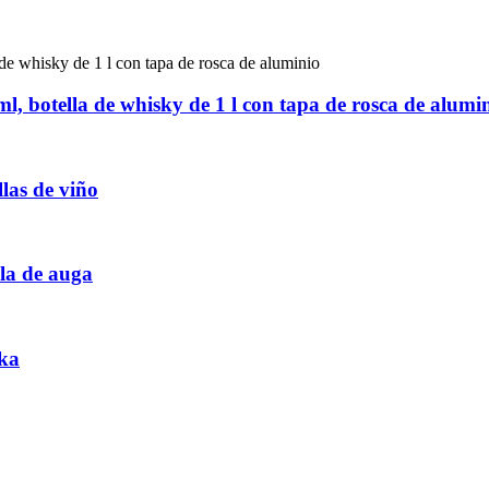
ml, botella de whisky de 1 l con tapa de rosca de alumi
las de viño
la de auga
dka