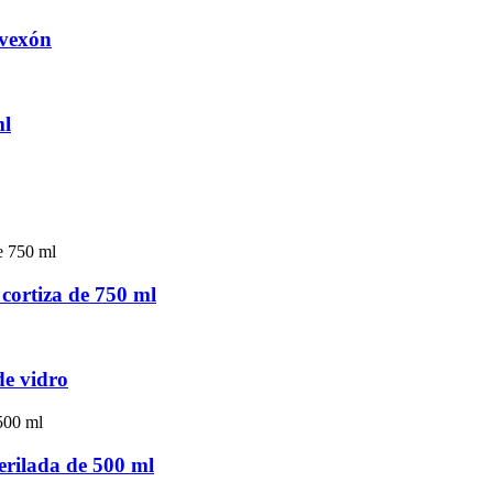
rvexón
ml
cortiza de 750 ml
de vidro
erilada de 500 ml