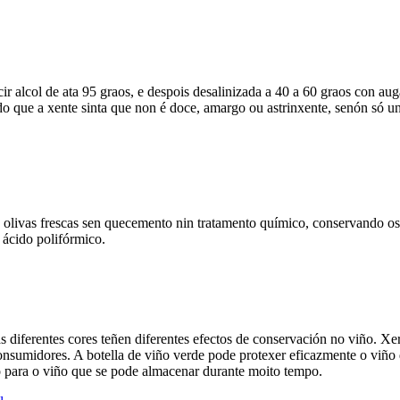
r alcol de ata 95 graos, e despois desalinizada a 40 a 60 graos con auga
endo que a xente sinta que non é doce, amargo ou astrinxente, senón só u
de olivas frescas sen quecemento nin tratamento químico, conservando os 
 ácido polifórmico.
s diferentes cores teñen diferentes efectos de conservación no viño. Xer
onsumidores. A botella de viño verde pode protexer eficazmente o viño do
do para o viño que se pode almacenar durante moito tempo.