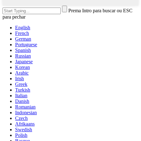
Prema Intro para buscar ou ESC
para pechar
English
French
German
Portuguese
Spanish
Russian
Japanese
Korean
Arabic
Irish
Greek
Turkish
Italian
Danish
Romanian
Indonesian
Czech
Afrikaans
Swedish
Polish
Basque