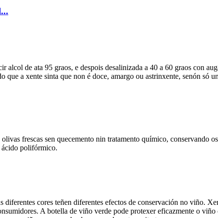
...
r alcol de ata 95 graos, e despois desalinizada a 40 a 60 graos con auga
endo que a xente sinta que non é doce, amargo ou astrinxente, senón só u
de olivas frescas sen quecemento nin tratamento químico, conservando os 
 ácido polifórmico.
s diferentes cores teñen diferentes efectos de conservación no viño. Xer
onsumidores. A botella de viño verde pode protexer eficazmente o viño do