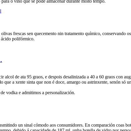
do para o viño que se pode almacenar durante moito tempo.
de olivas frescas sen quecemento nin tratamento químico, conservando os 
 ácido polifórmico.
.
r alcol de ata 95 graos, e despois desalinizada a 40 a 60 graos con auga
endo que a xente sinta que non é doce, amargo ou astrinxente, senón só u
 de vodka e admitimos a personalización.
ansmitindo un sinal cómodo aos consumidores. En comparación coas bote
mpo, debido á capacidade de 187 ml, unha botella de vidro por persoa 