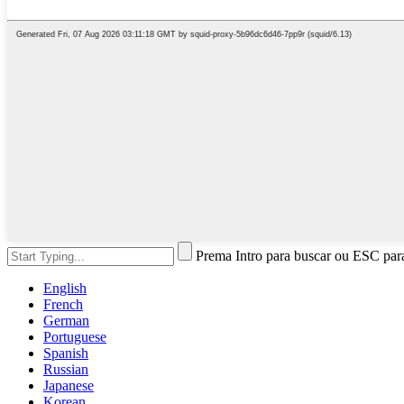
Prema Intro para buscar ou ESC par
English
French
German
Portuguese
Spanish
Russian
Japanese
Korean