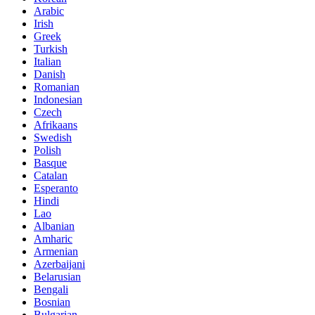
Arabic
Irish
Greek
Turkish
Italian
Danish
Romanian
Indonesian
Czech
Afrikaans
Swedish
Polish
Basque
Catalan
Esperanto
Hindi
Lao
Albanian
Amharic
Armenian
Azerbaijani
Belarusian
Bengali
Bosnian
Bulgarian