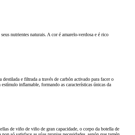
seus nutrientes naturais. A cor é amarelo-verdosa e é rico
 destilada e filtrada a través de carbón activado para facer o
n estímulo inflamable, formando as características únicas da
llas de viño de viño de gran capacidade, o corpo da botella de
non só satisface as súas propias necesidades, senón que tamén