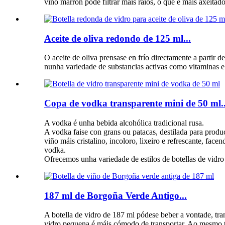
viño marrón pode filtrar máis raios, o que é máis axeita
Aceite de oliva redondo de 125 ml...
O aceite de oliva prensase en frío directamente a partir 
nunha variedade de substancias activas como vitaminas e
Copa de vodka transparente mini de 50 ml..
A vodka é unha bebida alcohólica tradicional rusa.
A vodka faise con grans ou patacas, destilada para produci
viño máis cristalino, incoloro, lixeiro e refrescante, fac
vodka.
Ofrecemos unha variedade de estilos de botellas de vidro
187 ml de Borgoña Verde Antigo...
A botella de vidro de 187 ml pódese beber a vontade, tr
vidro pequena é máis cómodo de transportar. Ao mesmo te