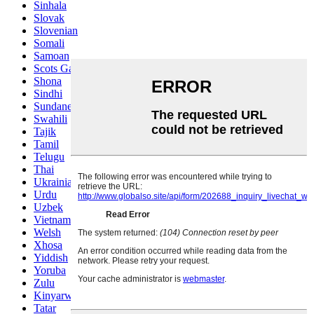
Sinhala
Slovak
Slovenian
Somali
Samoan
Scots Gaelic
Shona
Sindhi
Sundanese
Swahili
Tajik
Tamil
Telugu
Thai
Ukrainian
Urdu
Uzbek
Vietnamese
Welsh
Xhosa
Yiddish
Yoruba
Zulu
Kinyarwanda
Tatar