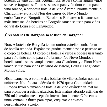
botellas de viño comúns. Adoitan usarse para conter algúns viños
suaves e fragrantes. Tanto se se usan para viño tinto como para
viño branco, a cor desta botella de viño é verde. Normalmente, o
Chardonnay e o Pinot Noir dos países do Novo Mundo
embotélanse en Borgoña; o Barolo e o Barbaresco italianos son
máis intensos. As botellas de Borgoña tamén se usan para viños
do Val do Loira e do Languedoc.
⚡ As botellas de Borgoña só se usan en Borgoña?
Non. A botella de Borgoña ten un ombro estreito e unha forma
de botella redonda. Expándese gradualmente desde o pescozo ata
o corpo da botella. O corpo da botella é verde e pódese usar tanto
para viño tinto como para viño branco. No Novo Mundo, a
botella tamén se usa amplamente para Chardonnay e Pinot Noir;
tamén se usa para viños italianos de Barolo, Loira e Languedoc.
Moitos viños.
Historicamente, o volume das botellas de viño estándar non era
uniforme. Non foi ata a década de 1970 que a Comunidade
Europea fixou o tamaño da botella de viño estándar en 750 ml
para promover a estandarización. Este matraz aforado estándar de
750 ml é xeralmente aceptado internacionalmente. Ofrecemos
unha ventanilla única para tapas, etiquetas e envases
personalizados a xogo.